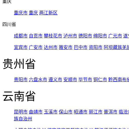
重庆
重庆市
重庆
两江新区
四川省
成都市
自贡市
攀枝花市
泸州市
德阳市
绵阳市
广元市
遂
宜宾市
广安市
达州市
雅安市
巴中市
资阳市
阿坝藏族羌
贵州省
贵阳市
六盘水市
遵义市
安顺市
毕节市
铜仁市
黔西南布
云南省
昆明市
曲靖市
玉溪市
保山市
昭通市
丽江市
普洱市
临沧
族自治州