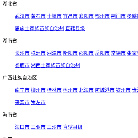
湖北省
武汉市
黄石市
十堰市
宜昌市
襄阳市
鄂州市
荆门市
孝感
恩施土家族苗族自治州
直辖县级
湖南省
长沙市
株洲市
湘潭市
衡阳市
邵阳市
岳阳市
常德市
张家
娄底市
湘西土家族苗族自治州
广西壮族自治区
南宁市
柳州市
桂林市
梧州市
北海市
防城港市
钦州市
贵
来宾市
崇左市
海南省
海口市
三亚市
三沙市
直辖县级