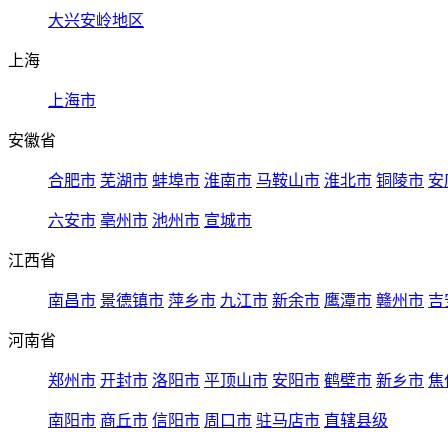
大兴安岭地区
上海
上海市
安徽省
合肥市
芜湖市
蚌埠市
淮南市
马鞍山市
淮北市
铜陵市
安
六安市
亳州市
池州市
宣城市
江西省
南昌市
景德镇市
萍乡市
九江市
新余市
鹰潭市
赣州市
吉
河南省
郑州市
开封市
洛阳市
平顶山市
安阳市
鹤壁市
新乡市
焦
南阳市
商丘市
信阳市
周口市
驻马店市
直辖县级