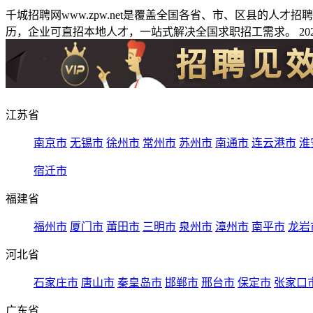
千城招聘网www.zpw.net是覆盖全国各省、市、区县的人
历，企业可直招本地人才，一站式解决全国求职招工需求。 2026
江苏省
南京市
无锡市
徐州市
常州市
苏州市
南通市
连云港市
淮
宿迁市
福建省
福州市
厦门市
莆田市
三明市
泉州市
漳州市
南平市
龙岩
河北省
石家庄市
唐山市
秦皇岛市
邯郸市
邢台市
保定市
张家口
广东省