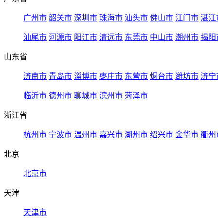
广州市
韶关市
深圳市
珠海市
汕头市
佛山市
江门市
湛江
汕尾市
河源市
阳江市
清远市
东莞市
中山市
潮州市
揭阳
山东省
济南市
青岛市
淄博市
枣庄市
东营市
烟台市
潍坊市
济宁
临沂市
德州市
聊城市
滨州市
菏泽市
浙江省
杭州市
宁波市
温州市
嘉兴市
湖州市
绍兴市
金华市
衢州
北京
北京市
天津
天津市