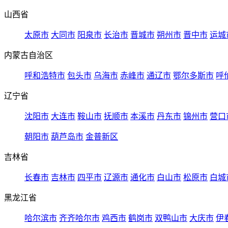
山西省
太原市
大同市
阳泉市
长治市
晋城市
朔州市
晋中市
运城
内蒙古自治区
呼和浩特市
包头市
乌海市
赤峰市
通辽市
鄂尔多斯市
呼
辽宁省
沈阳市
大连市
鞍山市
抚顺市
本溪市
丹东市
锦州市
营口
朝阳市
葫芦岛市
金普新区
吉林省
长春市
吉林市
四平市
辽源市
通化市
白山市
松原市
白城
黑龙江省
哈尔滨市
齐齐哈尔市
鸡西市
鹤岗市
双鸭山市
大庆市
伊