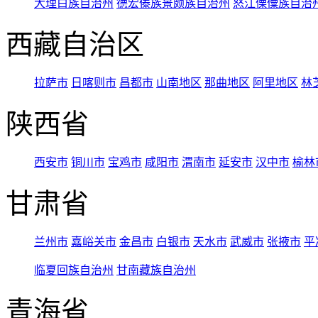
大理白族自治州
德宏傣族景颇族自治州
怒江傈僳族自治
西藏自治区
拉萨市
日喀则市
昌都市
山南地区
那曲地区
阿里地区
林
陕西省
西安市
铜川市
宝鸡市
咸阳市
渭南市
延安市
汉中市
榆林
甘肃省
兰州市
嘉峪关市
金昌市
白银市
天水市
武威市
张掖市
平
临夏回族自治州
甘南藏族自治州
青海省