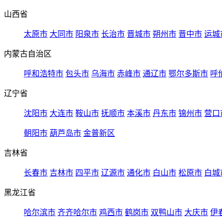
山西省
太原市
大同市
阳泉市
长治市
晋城市
朔州市
晋中市
运城
内蒙古自治区
呼和浩特市
包头市
乌海市
赤峰市
通辽市
鄂尔多斯市
呼
辽宁省
沈阳市
大连市
鞍山市
抚顺市
本溪市
丹东市
锦州市
营口
朝阳市
葫芦岛市
金普新区
吉林省
长春市
吉林市
四平市
辽源市
通化市
白山市
松原市
白城
黑龙江省
哈尔滨市
齐齐哈尔市
鸡西市
鹤岗市
双鸭山市
大庆市
伊