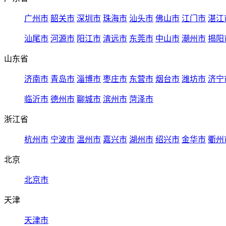
广州市
韶关市
深圳市
珠海市
汕头市
佛山市
江门市
湛江
汕尾市
河源市
阳江市
清远市
东莞市
中山市
潮州市
揭阳
山东省
济南市
青岛市
淄博市
枣庄市
东营市
烟台市
潍坊市
济宁
临沂市
德州市
聊城市
滨州市
菏泽市
浙江省
杭州市
宁波市
温州市
嘉兴市
湖州市
绍兴市
金华市
衢州
北京
北京市
天津
天津市