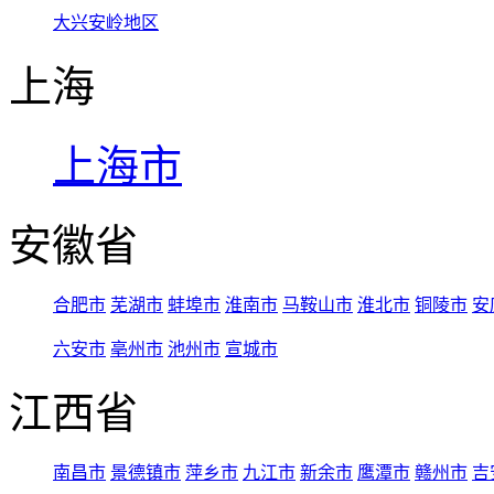
大兴安岭地区
上海
上海市
安徽省
合肥市
芜湖市
蚌埠市
淮南市
马鞍山市
淮北市
铜陵市
安
六安市
亳州市
池州市
宣城市
江西省
南昌市
景德镇市
萍乡市
九江市
新余市
鹰潭市
赣州市
吉