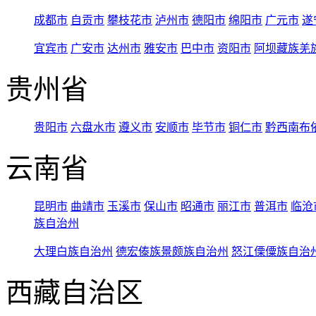
成都市
自贡市
攀枝花市
泸州市
德阳市
绵阳市
广元市
遂
宜宾市
广安市
达州市
雅安市
巴中市
资阳市
阿坝藏族羌
贵州省
贵阳市
六盘水市
遵义市
安顺市
毕节市
铜仁市
黔西南布
云南省
昆明市
曲靖市
玉溪市
保山市
昭通市
丽江市
普洱市
临沧
族自治州
大理白族自治州
德宏傣族景颇族自治州
怒江傈僳族自治
西藏自治区