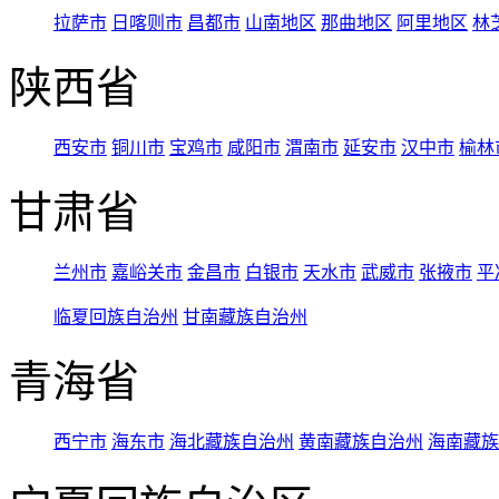
拉萨市
日喀则市
昌都市
山南地区
那曲地区
阿里地区
林
陕西省
西安市
铜川市
宝鸡市
咸阳市
渭南市
延安市
汉中市
榆林
甘肃省
兰州市
嘉峪关市
金昌市
白银市
天水市
武威市
张掖市
平
临夏回族自治州
甘南藏族自治州
青海省
西宁市
海东市
海北藏族自治州
黄南藏族自治州
海南藏族