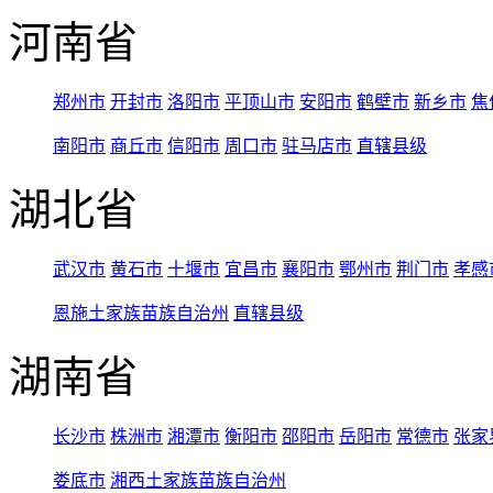
河南省
郑州市
开封市
洛阳市
平顶山市
安阳市
鹤壁市
新乡市
焦
南阳市
商丘市
信阳市
周口市
驻马店市
直辖县级
湖北省
武汉市
黄石市
十堰市
宜昌市
襄阳市
鄂州市
荆门市
孝感
恩施土家族苗族自治州
直辖县级
湖南省
长沙市
株洲市
湘潭市
衡阳市
邵阳市
岳阳市
常德市
张家
娄底市
湘西土家族苗族自治州