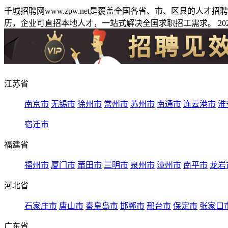
千城招聘网www.zpw.net是覆盖全国各省、市、区县的人
历，企业可直招本地人才，一站式解决全国求职招工需求。 2026
江苏省
南京市
无锡市
徐州市
常州市
苏州市
南通市
连云港市
淮
宿迁市
福建省
福州市
厦门市
莆田市
三明市
泉州市
漳州市
南平市
龙岩
河北省
石家庄市
唐山市
秦皇岛市
邯郸市
邢台市
保定市
张家口
广东省