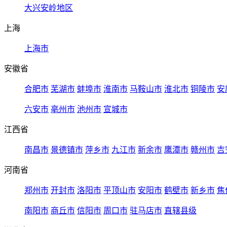
大兴安岭地区
上海
上海市
安徽省
合肥市
芜湖市
蚌埠市
淮南市
马鞍山市
淮北市
铜陵市
安
六安市
亳州市
池州市
宣城市
江西省
南昌市
景德镇市
萍乡市
九江市
新余市
鹰潭市
赣州市
吉
河南省
郑州市
开封市
洛阳市
平顶山市
安阳市
鹤壁市
新乡市
焦
南阳市
商丘市
信阳市
周口市
驻马店市
直辖县级