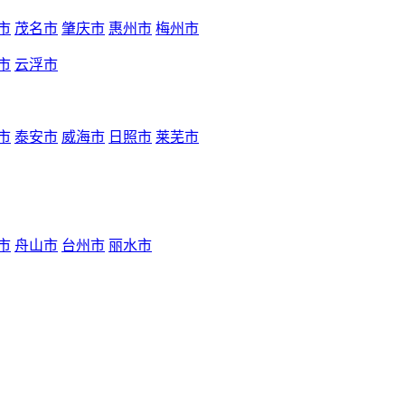
市
茂名市
肇庆市
惠州市
梅州市
市
云浮市
市
泰安市
威海市
日照市
莱芜市
市
舟山市
台州市
丽水市