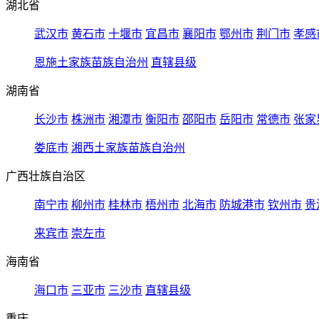
湖北省
武汉市
黄石市
十堰市
宜昌市
襄阳市
鄂州市
荆门市
孝感
恩施土家族苗族自治州
直辖县级
湖南省
长沙市
株洲市
湘潭市
衡阳市
邵阳市
岳阳市
常德市
张家
娄底市
湘西土家族苗族自治州
广西壮族自治区
南宁市
柳州市
桂林市
梧州市
北海市
防城港市
钦州市
贵
来宾市
崇左市
海南省
海口市
三亚市
三沙市
直辖县级
重庆