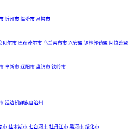
市
忻州市
临汾市
吕梁市
伦贝尔市
巴彦淖尔市
乌兰察布市
兴安盟
锡林郭勒盟
阿拉善盟
市
阜新市
辽阳市
盘锦市
铁岭市
市
延边朝鲜族自治州
春市
佳木斯市
七台河市
牡丹江市
黑河市
绥化市