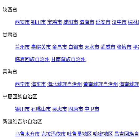
陕西省
西安市
铜川市
宝鸡市
咸阳市
渭南市
延安市
汉中市
榆林
甘肃省
兰州市
嘉峪关市
金昌市
白银市
天水市
武威市
张掖市
平
临夏回族自治州
甘南藏族自治州
青海省
西宁市
海东市
海北藏族自治州
黄南藏族自治州
海南藏族
宁夏回族自治区
银川市
石嘴山市
吴忠市
固原市
中卫市
新疆维吾尔自治区
乌鲁木齐市
克拉玛依市
吐鲁番地区
哈密地区
昌吉回族自