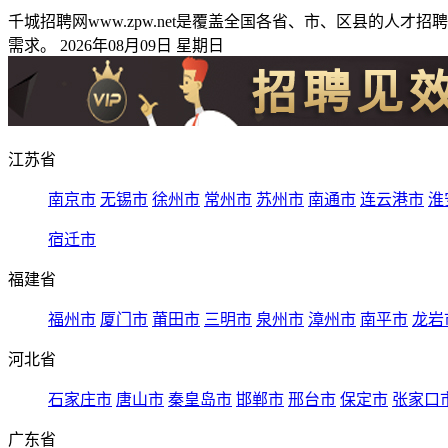
千城招聘网www.zpw.net是覆盖全国各省、市、区县的
需求。 2026年08月09日 星期日
江苏省
南京市
无锡市
徐州市
常州市
苏州市
南通市
连云港市
淮
宿迁市
福建省
福州市
厦门市
莆田市
三明市
泉州市
漳州市
南平市
龙岩
河北省
石家庄市
唐山市
秦皇岛市
邯郸市
邢台市
保定市
张家口
广东省