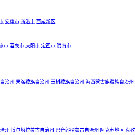
市
安康市
商洛市
西咸新区
凉市
酒泉市
庆阳市
定西市
陇南市
自治州
果洛藏族自治州
玉树藏族自治州
海西蒙古族藏族自治州
治州
博尔塔拉蒙古自治州
巴音郭楞蒙古自治州
阿克苏地区
克孜