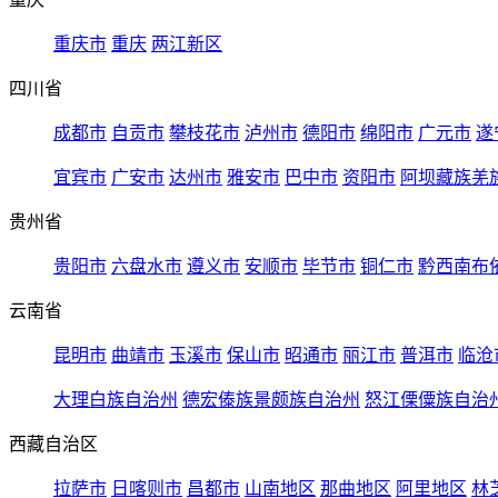
重庆市
重庆
两江新区
四川省
成都市
自贡市
攀枝花市
泸州市
德阳市
绵阳市
广元市
遂
宜宾市
广安市
达州市
雅安市
巴中市
资阳市
阿坝藏族羌
贵州省
贵阳市
六盘水市
遵义市
安顺市
毕节市
铜仁市
黔西南布
云南省
昆明市
曲靖市
玉溪市
保山市
昭通市
丽江市
普洱市
临沧
大理白族自治州
德宏傣族景颇族自治州
怒江傈僳族自治
西藏自治区
拉萨市
日喀则市
昌都市
山南地区
那曲地区
阿里地区
林