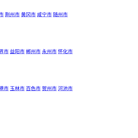
市
荆州市
黄冈市
咸宁市
随州市
界市
益阳市
郴州市
永州市
怀化市
港市
玉林市
百色市
贺州市
河池市