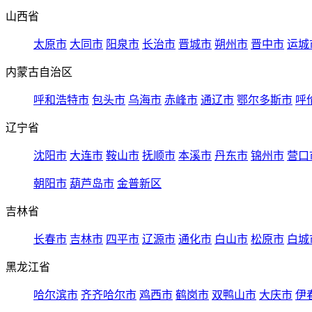
山西省
太原市
大同市
阳泉市
长治市
晋城市
朔州市
晋中市
运城
内蒙古自治区
呼和浩特市
包头市
乌海市
赤峰市
通辽市
鄂尔多斯市
呼
辽宁省
沈阳市
大连市
鞍山市
抚顺市
本溪市
丹东市
锦州市
营口
朝阳市
葫芦岛市
金普新区
吉林省
长春市
吉林市
四平市
辽源市
通化市
白山市
松原市
白城
黑龙江省
哈尔滨市
齐齐哈尔市
鸡西市
鹤岗市
双鸭山市
大庆市
伊