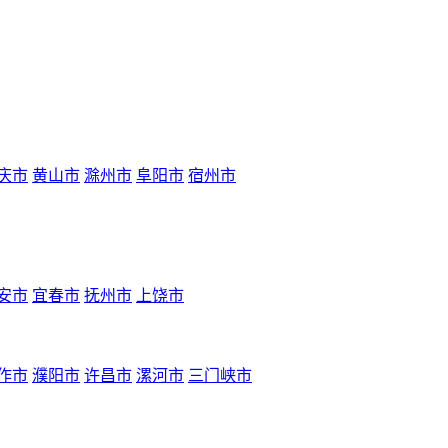
庆市
黄山市
滁州市
阜阳市
宿州市
安市
宜春市
抚州市
上饶市
作市
濮阳市
许昌市
漯河市
三门峡市