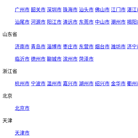
广州市
韶关市
深圳市
珠海市
汕头市
佛山市
江门市
湛江
汕尾市
河源市
阳江市
清远市
东莞市
中山市
潮州市
揭阳
山东省
济南市
青岛市
淄博市
枣庄市
东营市
烟台市
潍坊市
济宁
临沂市
德州市
聊城市
滨州市
菏泽市
浙江省
杭州市
宁波市
温州市
嘉兴市
湖州市
绍兴市
金华市
衢州
北京
北京市
天津
天津市