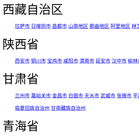
西藏自治区
拉萨市
日喀则市
昌都市
山南地区
那曲地区
阿里地区
林
陕西省
西安市
铜川市
宝鸡市
咸阳市
渭南市
延安市
汉中市
榆林
甘肃省
兰州市
嘉峪关市
金昌市
白银市
天水市
武威市
张掖市
平
临夏回族自治州
甘南藏族自治州
青海省