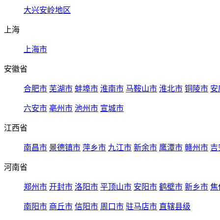
大兴安岭地区
上海
上海市
安徽省
合肥市
芜湖市
蚌埠市
淮南市
马鞍山市
淮北市
铜陵市
安
六安市
亳州市
池州市
宣城市
江西省
南昌市
景德镇市
萍乡市
九江市
新余市
鹰潭市
赣州市
吉
河南省
郑州市
开封市
洛阳市
平顶山市
安阳市
鹤壁市
新乡市
焦
南阳市
商丘市
信阳市
周口市
驻马店市
直辖县级