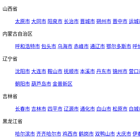
山西省
太原市
大同市
阳泉市
长治市
晋城市
朔州市
晋中市
运城
内蒙古自治区
呼和浩特市
包头市
乌海市
赤峰市
通辽市
鄂尔多斯市
呼
辽宁省
沈阳市
大连市
鞍山市
抚顺市
本溪市
丹东市
锦州市
营口
朝阳市
葫芦岛市
金普新区
吉林省
长春市
吉林市
四平市
辽源市
通化市
白山市
松原市
白城
黑龙江省
哈尔滨市
齐齐哈尔市
鸡西市
鹤岗市
双鸭山市
大庆市
伊