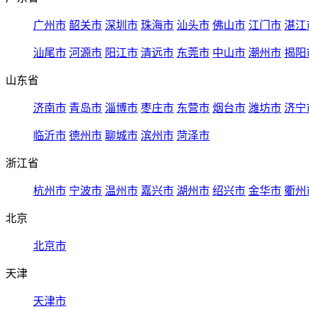
广州市
韶关市
深圳市
珠海市
汕头市
佛山市
江门市
湛江
汕尾市
河源市
阳江市
清远市
东莞市
中山市
潮州市
揭阳
山东省
济南市
青岛市
淄博市
枣庄市
东营市
烟台市
潍坊市
济宁
临沂市
德州市
聊城市
滨州市
菏泽市
浙江省
杭州市
宁波市
温州市
嘉兴市
湖州市
绍兴市
金华市
衢州
北京
北京市
天津
天津市