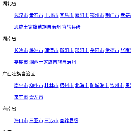
湖北省
武汉市
黄石市
十堰市
宜昌市
襄阳市
鄂州市
荆门市
孝感
恩施土家族苗族自治州
直辖县级
湖南省
长沙市
株洲市
湘潭市
衡阳市
邵阳市
岳阳市
常德市
张家
娄底市
湘西土家族苗族自治州
广西壮族自治区
南宁市
柳州市
桂林市
梧州市
北海市
防城港市
钦州市
贵
来宾市
崇左市
海南省
海口市
三亚市
三沙市
直辖县级