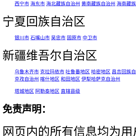
西宁市
海东市
海北藏族自治州
黄南藏族自治州
海南藏族
宁夏回族自治区
银川市
石嘴山市
吴忠市
固原市
中卫市
新疆维吾尔自治区
乌鲁木齐市
克拉玛依市
吐鲁番地区
哈密地区
昌吉回族自
克孜自治州
喀什地区
和田地区
伊犁哈萨克自治州
塔城地区
阿勒泰地区
直辖县级
免责声明：
网页内的所有信息均为用