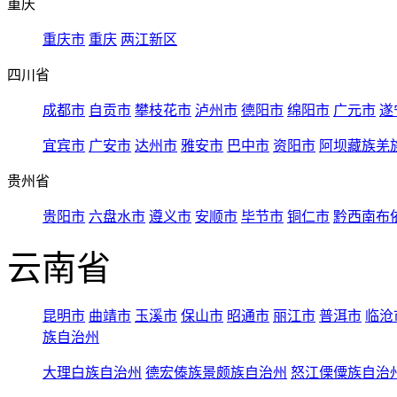
重庆
重庆市
重庆
两江新区
四川省
成都市
自贡市
攀枝花市
泸州市
德阳市
绵阳市
广元市
遂
宜宾市
广安市
达州市
雅安市
巴中市
资阳市
阿坝藏族羌
贵州省
贵阳市
六盘水市
遵义市
安顺市
毕节市
铜仁市
黔西南布
云南省
昆明市
曲靖市
玉溪市
保山市
昭通市
丽江市
普洱市
临沧
族自治州
大理白族自治州
德宏傣族景颇族自治州
怒江傈僳族自治