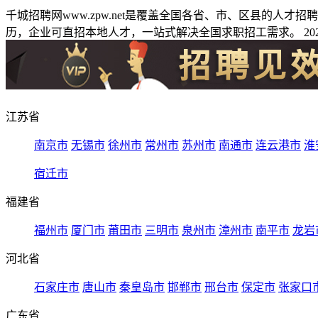
千城招聘网www.zpw.net是覆盖全国各省、市、区县的人
历，企业可直招本地人才，一站式解决全国求职招工需求。 2026
江苏省
南京市
无锡市
徐州市
常州市
苏州市
南通市
连云港市
淮
宿迁市
福建省
福州市
厦门市
莆田市
三明市
泉州市
漳州市
南平市
龙岩
河北省
石家庄市
唐山市
秦皇岛市
邯郸市
邢台市
保定市
张家口
广东省