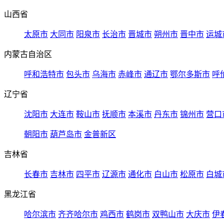
山西省
太原市
大同市
阳泉市
长治市
晋城市
朔州市
晋中市
运城
内蒙古自治区
呼和浩特市
包头市
乌海市
赤峰市
通辽市
鄂尔多斯市
呼
辽宁省
沈阳市
大连市
鞍山市
抚顺市
本溪市
丹东市
锦州市
营口
朝阳市
葫芦岛市
金普新区
吉林省
长春市
吉林市
四平市
辽源市
通化市
白山市
松原市
白城
黑龙江省
哈尔滨市
齐齐哈尔市
鸡西市
鹤岗市
双鸭山市
大庆市
伊