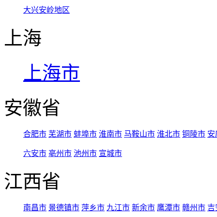
大兴安岭地区
上海
上海市
安徽省
合肥市
芜湖市
蚌埠市
淮南市
马鞍山市
淮北市
铜陵市
安
六安市
亳州市
池州市
宣城市
江西省
南昌市
景德镇市
萍乡市
九江市
新余市
鹰潭市
赣州市
吉