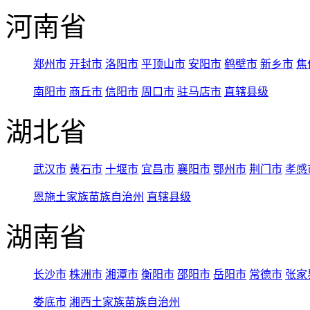
河南省
郑州市
开封市
洛阳市
平顶山市
安阳市
鹤壁市
新乡市
焦
南阳市
商丘市
信阳市
周口市
驻马店市
直辖县级
湖北省
武汉市
黄石市
十堰市
宜昌市
襄阳市
鄂州市
荆门市
孝感
恩施土家族苗族自治州
直辖县级
湖南省
长沙市
株洲市
湘潭市
衡阳市
邵阳市
岳阳市
常德市
张家
娄底市
湘西土家族苗族自治州