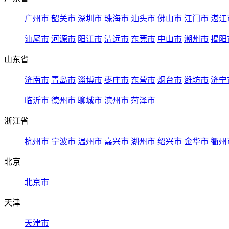
广州市
韶关市
深圳市
珠海市
汕头市
佛山市
江门市
湛江
汕尾市
河源市
阳江市
清远市
东莞市
中山市
潮州市
揭阳
山东省
济南市
青岛市
淄博市
枣庄市
东营市
烟台市
潍坊市
济宁
临沂市
德州市
聊城市
滨州市
菏泽市
浙江省
杭州市
宁波市
温州市
嘉兴市
湖州市
绍兴市
金华市
衢州
北京
北京市
天津
天津市