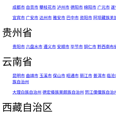
成都市
自贡市
攀枝花市
泸州市
德阳市
绵阳市
广元市
遂
宜宾市
广安市
达州市
雅安市
巴中市
资阳市
阿坝藏族羌
贵州省
贵阳市
六盘水市
遵义市
安顺市
毕节市
铜仁市
黔西南布
云南省
昆明市
曲靖市
玉溪市
保山市
昭通市
丽江市
普洱市
临沧
族自治州
大理白族自治州
德宏傣族景颇族自治州
怒江傈僳族自治
西藏自治区