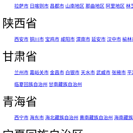
拉萨市
日喀则市
昌都市
山南地区
那曲地区
阿里地区
林
陕西省
西安市
铜川市
宝鸡市
咸阳市
渭南市
延安市
汉中市
榆林
甘肃省
兰州市
嘉峪关市
金昌市
白银市
天水市
武威市
张掖市
平
临夏回族自治州
甘南藏族自治州
青海省
西宁市
海东市
海北藏族自治州
黄南藏族自治州
海南藏族