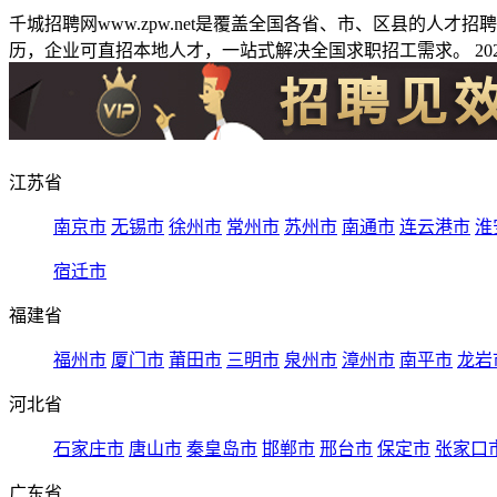
千城招聘网www.zpw.net是覆盖全国各省、市、区县的人
历，企业可直招本地人才，一站式解决全国求职招工需求。 2026
江苏省
南京市
无锡市
徐州市
常州市
苏州市
南通市
连云港市
淮
宿迁市
福建省
福州市
厦门市
莆田市
三明市
泉州市
漳州市
南平市
龙岩
河北省
石家庄市
唐山市
秦皇岛市
邯郸市
邢台市
保定市
张家口
广东省