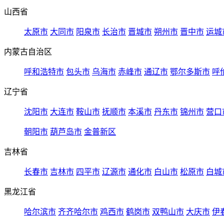
山西省
太原市
大同市
阳泉市
长治市
晋城市
朔州市
晋中市
运城
内蒙古自治区
呼和浩特市
包头市
乌海市
赤峰市
通辽市
鄂尔多斯市
呼
辽宁省
沈阳市
大连市
鞍山市
抚顺市
本溪市
丹东市
锦州市
营口
朝阳市
葫芦岛市
金普新区
吉林省
长春市
吉林市
四平市
辽源市
通化市
白山市
松原市
白城
黑龙江省
哈尔滨市
齐齐哈尔市
鸡西市
鹤岗市
双鸭山市
大庆市
伊