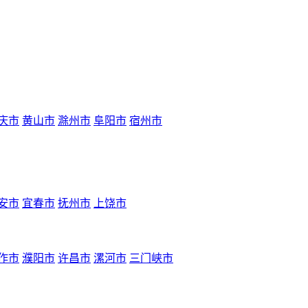
庆市
黄山市
滁州市
阜阳市
宿州市
安市
宜春市
抚州市
上饶市
作市
濮阳市
许昌市
漯河市
三门峡市