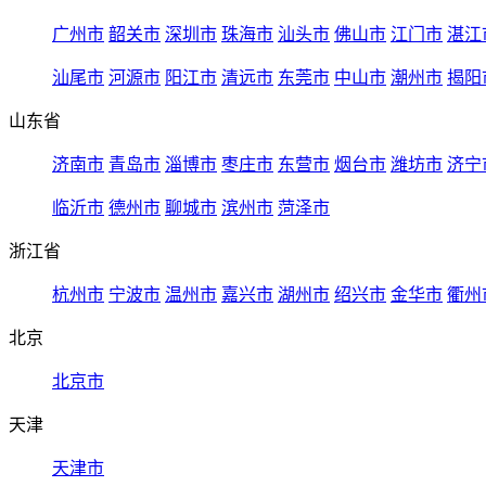
广州市
韶关市
深圳市
珠海市
汕头市
佛山市
江门市
湛江
汕尾市
河源市
阳江市
清远市
东莞市
中山市
潮州市
揭阳
山东省
济南市
青岛市
淄博市
枣庄市
东营市
烟台市
潍坊市
济宁
临沂市
德州市
聊城市
滨州市
菏泽市
浙江省
杭州市
宁波市
温州市
嘉兴市
湖州市
绍兴市
金华市
衢州
北京
北京市
天津
天津市