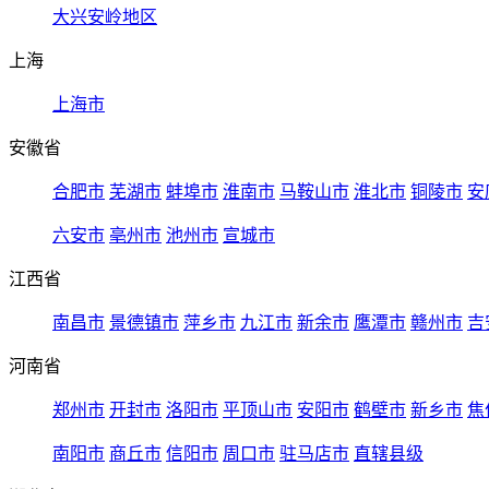
大兴安岭地区
上海
上海市
安徽省
合肥市
芜湖市
蚌埠市
淮南市
马鞍山市
淮北市
铜陵市
安
六安市
亳州市
池州市
宣城市
江西省
南昌市
景德镇市
萍乡市
九江市
新余市
鹰潭市
赣州市
吉
河南省
郑州市
开封市
洛阳市
平顶山市
安阳市
鹤壁市
新乡市
焦
南阳市
商丘市
信阳市
周口市
驻马店市
直辖县级