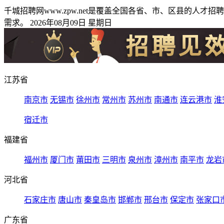
千城招聘网www.zpw.net是覆盖全国各省、市、区县的
需求。 2026年08月09日 星期日
江苏省
南京市
无锡市
徐州市
常州市
苏州市
南通市
连云港市
淮
宿迁市
福建省
福州市
厦门市
莆田市
三明市
泉州市
漳州市
南平市
龙岩
河北省
石家庄市
唐山市
秦皇岛市
邯郸市
邢台市
保定市
张家口
广东省