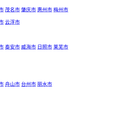
市
茂名市
肇庆市
惠州市
梅州市
市
云浮市
市
泰安市
威海市
日照市
莱芜市
市
舟山市
台州市
丽水市