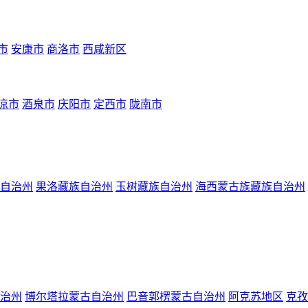
市
安康市
商洛市
西咸新区
凉市
酒泉市
庆阳市
定西市
陇南市
自治州
果洛藏族自治州
玉树藏族自治州
海西蒙古族藏族自治州
治州
博尔塔拉蒙古自治州
巴音郭楞蒙古自治州
阿克苏地区
克孜