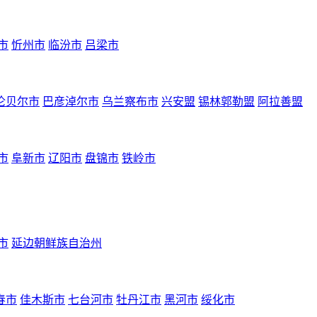
市
忻州市
临汾市
吕梁市
伦贝尔市
巴彦淖尔市
乌兰察布市
兴安盟
锡林郭勒盟
阿拉善盟
市
阜新市
辽阳市
盘锦市
铁岭市
市
延边朝鲜族自治州
春市
佳木斯市
七台河市
牡丹江市
黑河市
绥化市