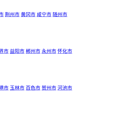
市
荆州市
黄冈市
咸宁市
随州市
界市
益阳市
郴州市
永州市
怀化市
港市
玉林市
百色市
贺州市
河池市