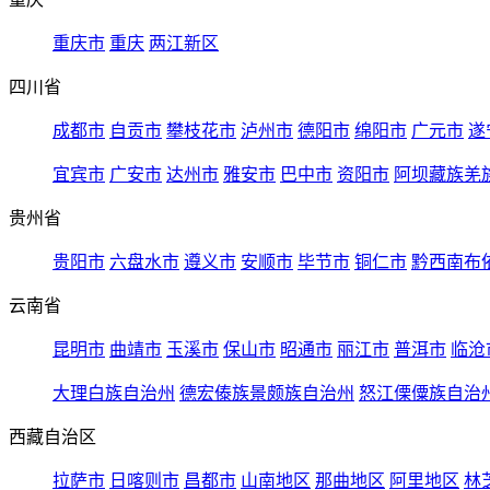
重庆市
重庆
两江新区
四川省
成都市
自贡市
攀枝花市
泸州市
德阳市
绵阳市
广元市
遂
宜宾市
广安市
达州市
雅安市
巴中市
资阳市
阿坝藏族羌
贵州省
贵阳市
六盘水市
遵义市
安顺市
毕节市
铜仁市
黔西南布
云南省
昆明市
曲靖市
玉溪市
保山市
昭通市
丽江市
普洱市
临沧
大理白族自治州
德宏傣族景颇族自治州
怒江傈僳族自治
西藏自治区
拉萨市
日喀则市
昌都市
山南地区
那曲地区
阿里地区
林