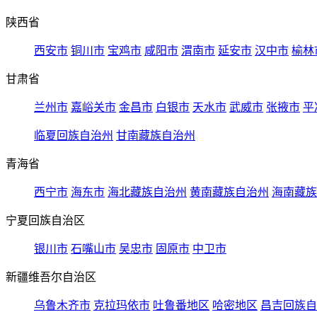
陕西省
西安市
铜川市
宝鸡市
咸阳市
渭南市
延安市
汉中市
榆林
甘肃省
兰州市
嘉峪关市
金昌市
白银市
天水市
武威市
张掖市
平
临夏回族自治州
甘南藏族自治州
青海省
西宁市
海东市
海北藏族自治州
黄南藏族自治州
海南藏族
宁夏回族自治区
银川市
石嘴山市
吴忠市
固原市
中卫市
新疆维吾尔自治区
乌鲁木齐市
克拉玛依市
吐鲁番地区
哈密地区
昌吉回族自