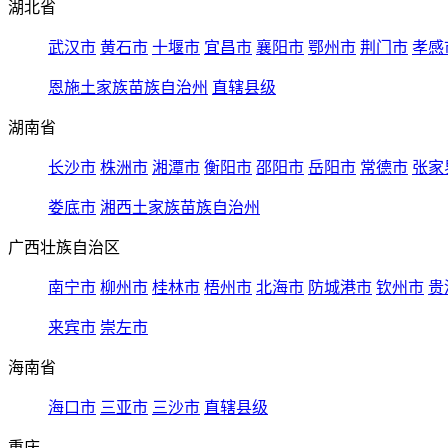
湖北省
武汉市
黄石市
十堰市
宜昌市
襄阳市
鄂州市
荆门市
孝感
恩施土家族苗族自治州
直辖县级
湖南省
长沙市
株洲市
湘潭市
衡阳市
邵阳市
岳阳市
常德市
张家
娄底市
湘西土家族苗族自治州
广西壮族自治区
南宁市
柳州市
桂林市
梧州市
北海市
防城港市
钦州市
贵
来宾市
崇左市
海南省
海口市
三亚市
三沙市
直辖县级
重庆